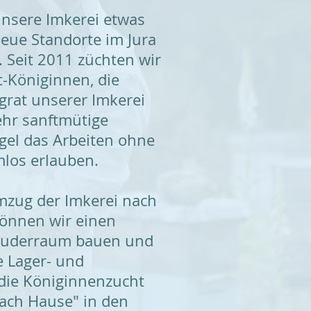
unsere Imkerei etwas
neue Standorte im Jura
 Seit 2011 züchten wir
t-Königinnen, die
grat unserer Imkerei
sehr sanftmütige
egel das Arbeiten ohne
los erlauben.
mzug der Imkerei nach
können wir einen
euderraum bauen und
e Lager- und
die Königinnenzucht
ach Hause" in den