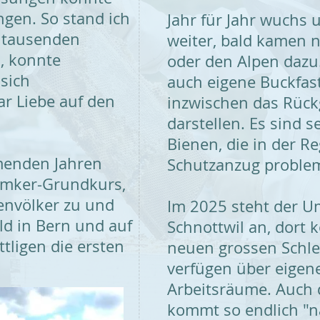
gen. So stand ich
Jahr für Jahr wuchs 
ntausenden
weiter, bald kamen 
 konnte
oder den Alpen dazu.
 sich
auch eigene Buckfas
ar Liebe auf den
inzwischen das Rück
darstellen. Es sind 
Bienen, die in der R
menden Jahren
Schutzanzug problem
Imker-Grundkurs,
envölker zu​ und
Im 2025 steht der U
ld in Bern und auf
Schnottwil an, dort 
tligen die ersten
neuen grossen Schl
verfügen über eigen
Arbeitsräume. Auch 
kommt so endlich "n