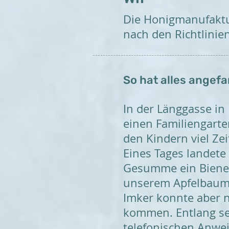
Die Honigmanufaktur 
nach den Richtlinie
So hat alles angef
In der Länggasse in 
einen Familiengarte
den Kindern viel Zei
Eines Tages landete
Gesumme ein Biene
unserem Apfelbaum,
Imker konnte aber n
kommen. Entlang s
telefonischen Anwe