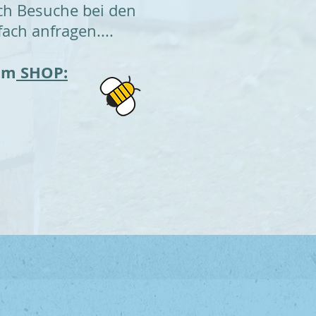
uch Besuche bei den
fach anfragen....
um
SHOP: