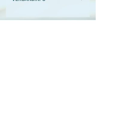
Versand erfolgt
Honigmanufaktur.ch
stephan@honigmanufaktur.ch
Datenschutz / AGB / Impressum
©2024 honigmanufaktur.ch